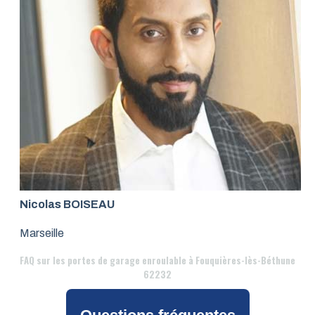
Nicolas BOISEAU
Marseille
FAQ
sur les portes de garage enroulable à Fouquières-lès-Béthune
62232