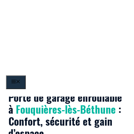
Aller
au
contenu
Fouquières-lès-Béthune
MENU
Porte de garage enroulable
à
Fouquières-lès-Béthune
:
Confort, sécurité et gain
d’espace