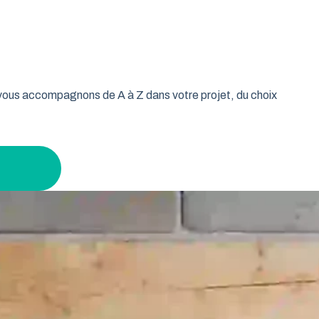
oulable est la réponse idéale pour les propriétaires qui
isse vos murs libres et votre plafond dégagé. Découvrez
n gardant un espace maximal à l’intérieur.
s vous accompagnons de A à Z dans votre projet, du choix