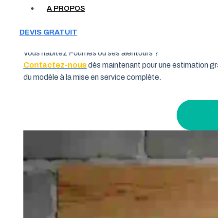
Votre garage manque de place et vous cherchez une soluti
A PROPOS
souhaitent allier fonctionnalité et performance. Grâce à 
pourquoi de nombreux habitants de la région Occitanie fon
DEVIS GRATUIT
Vous habitez Fournès ou ses alentours ?
Contactez-nous
dès maintenant pour une estimation gra
du modèle à la mise en service complète.