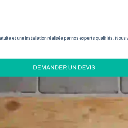
on pratique pour optimiser votre espace ? La porte de garage enr
son système innovant d’enroulement vertical, cette fermeture la
t confiance à ce type de porte pour sécuriser leur garage tout e
tuite et une installation réalisée par nos experts qualifiés. Nou
DEMANDER UN DEVIS