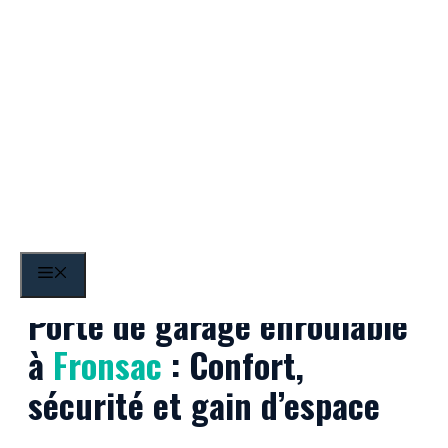
Aller
au
contenu
Fronsac
MENU
Porte de garage enroulable
à
Fronsac
: Confort,
sécurité et gain d’espace