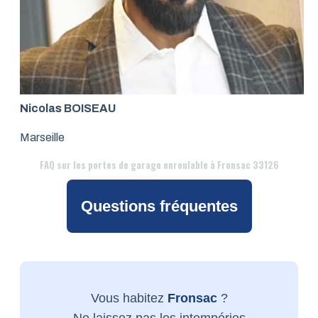
Nicolas BOISEAU
Marseille
FAQ
sur les portes de garage enroulable à Fronsac 33126
Questions fréquentes
Vous habitez
Fronsac
?
Ne laissez pas les intempéries