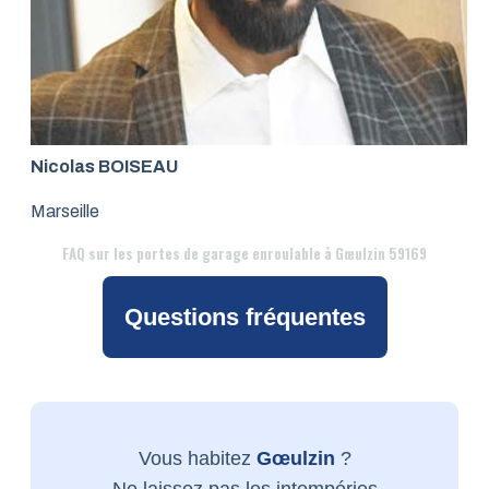
Nicolas BOISEAU
Marseille
FAQ
sur les portes de garage enroulable à Gœulzin 59169
Questions fréquentes
Vous habitez
Gœulzin
?
Ne laissez pas les intempéries