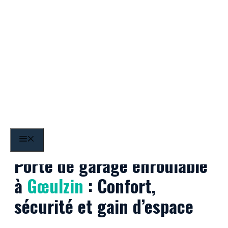
Aller
au
contenu
Gœulzin
MENU
Porte de garage enroulable
à
Gœulzin
: Confort,
sécurité et gain d’espace