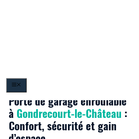
Aller
au
contenu
Gondrecourt-le-Château
MENU
Porte de garage enroulable
à
Gondrecourt-le-Château
:
Confort, sécurité et gain
d’espace