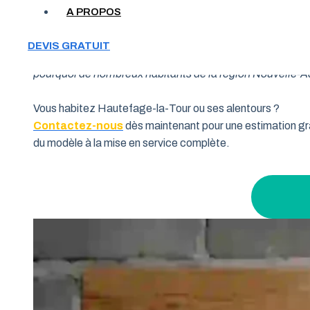
A PROPOS
Votre garage manque de place et vous cherchez une soluti
DEVIS GRATUIT
souhaitent allier fonctionnalité et performance. Grâce à 
pourquoi de nombreux habitants de la région Nouvelle-Aqui
Vous habitez Hautefage-la-Tour ou ses alentours ?
Contactez-nous
dès maintenant pour une estimation gra
du modèle à la mise en service complète.