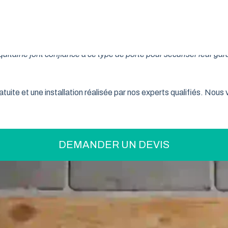
on pratique pour optimiser votre espace ? La porte de garage enr
son système innovant d’enroulement vertical, cette fermeture la
taine font confiance à ce type de porte pour sécuriser leur gar
tuite et une installation réalisée par nos experts qualifiés. Nou
DEMANDER UN DEVIS