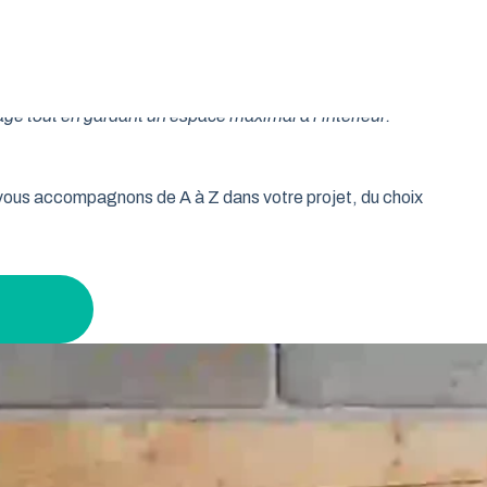
oulable est la réponse idéale pour les propriétaires qui
isse vos murs libres et votre plafond dégagé. Découvrez
age tout en gardant un espace maximal à l’intérieur.
s vous accompagnons de A à Z dans votre projet, du choix