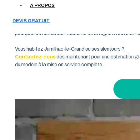
A PROPOS
Votre garage manque de place et vous cherchez une soluti
DEVIS GRATUIT
souhaitent allier fonctionnalité et performance. Grâce à 
pourquoi de nombreux habitants de la région Nouvelle-Aqui
Vous habitez Jumilhac-le-Grand ou ses alentours ?
Contactez-nous
dès maintenant pour une estimation gra
du modèle à la mise en service complète.