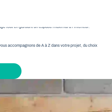
oulable est la réponse idéale pour les propriétaires qui
isse vos murs libres et votre plafond dégagé. Découvrez
age tout en gardant un espace maximal à l’intérieur.
s vous accompagnons de A à Z dans votre projet, du choix