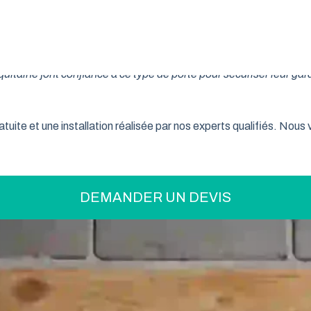
on pratique pour optimiser votre espace ? La porte de garage enr
son système innovant d’enroulement vertical, cette fermeture la
taine font confiance à ce type de porte pour sécuriser leur gar
tuite et une installation réalisée par nos experts qualifiés. Nou
DEMANDER UN DEVIS