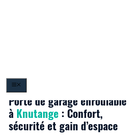
Aller
au
contenu
Knutange
MENU
Porte de garage enroulable
à
Knutange
: Confort,
sécurité et gain d’espace