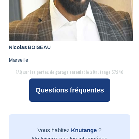
Nicolas BOISEAU
Marseille
FAQ
sur les portes de garage enroulable à Knutange 57240
Questions fréquentes
Vous habitez
Knutange
?
Ne laissez pas les intempéries