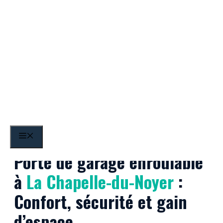
Aller
au
contenu
La Chapelle-du-Noyer
MENU
Porte de garage enroulable
à
La Chapelle-du-Noyer
:
Confort, sécurité et gain
d’espace