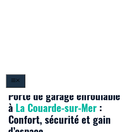
Aller
au
contenu
La Couarde-sur-Mer
MENU
Porte de garage enroulable
à
La Couarde-sur-Mer
:
Confort, sécurité et gain
d’espace