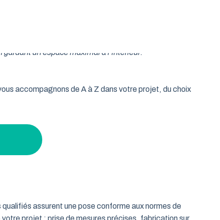
oulable est la réponse idéale pour les propriétaires qui
isse vos murs libres et votre plafond dégagé. Découvrez
n gardant un espace maximal à l’intérieur.
s vous accompagnons de A à Z dans votre projet, du choix
ts qualifiés assurent une pose conforme aux normes de
 votre projet : prise de mesures précises, fabrication sur