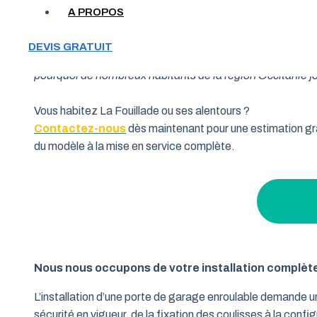
A PROPOS
Votre garage manque de place et vous cherchez une soluti
DEVIS GRATUIT
souhaitent allier fonctionnalité et performance. Grâce à 
pourquoi de nombreux habitants de la région Occitanie fon
Vous habitez La Fouillade ou ses alentours ?
Contactez-nous
dès maintenant pour une estimation gra
du modèle à la mise en service complète.
Nous nous occupons de votre installation complèt
L’installation d’une porte de garage enroulable demande 
sécurité en vigueur, de la fixation des coulisses à la conf