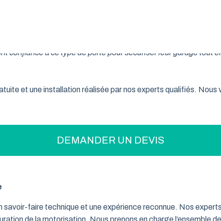
on pratique pour optimiser votre espace ? La porte de garage enr
son système innovant d’enroulement vertical, cette fermeture la
t confiance à ce type de porte pour sécuriser leur garage tout e
tuite et une installation réalisée par nos experts qualifiés. Nou
DEMANDER UN DEVIS
e
un savoir-faire technique et une expérience reconnue. Nos exper
iguration de la motorisation. Nous prenons en charge l’ensemble de