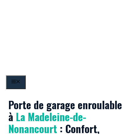
Aller
au
contenu
La Madeleine-de-
MENU
Nonancourt
Porte de garage enroulable
à
La Madeleine-de-
Nonancourt
: Confort,