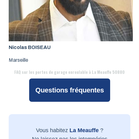
Nicolas BOISEAU
Marseille
FAQ
sur les portes de garage enroulable à La Meauffe 50880
Questions fréquentes
Vous habitez
La Meauffe
?
Ne laissez pas les intempéries