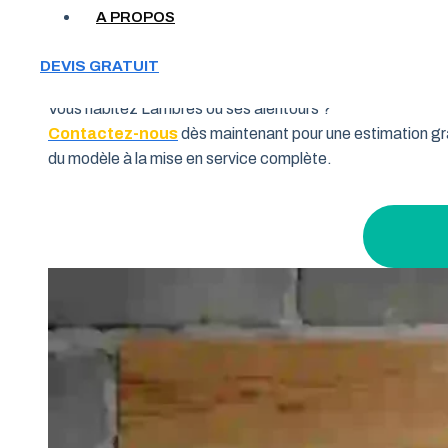
Votre garage manque de place et vous cherchez une soluti
A PROPOS
souhaitent allier fonctionnalité et performance. Grâce à 
pourquoi de nombreux habitants de la région Hauts-de-Fra
DEVIS GRATUIT
Vous habitez Lambres ou ses alentours ?
Contactez-nous
dès maintenant pour une estimation gra
du modèle à la mise en service complète.