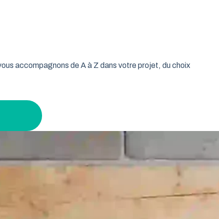
oulable est la réponse idéale pour les propriétaires qui
isse vos murs libres et votre plafond dégagé. Découvrez
 tout en gardant un espace maximal à l’intérieur.
s vous accompagnons de A à Z dans votre projet, du choix