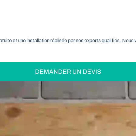
on pratique pour optimiser votre espace ? La porte de garage enr
son système innovant d’enroulement vertical, cette fermeture la
nce font confiance à ce type de porte pour sécuriser leur garage
tuite et une installation réalisée par nos experts qualifiés. Nou
DEMANDER UN DEVIS