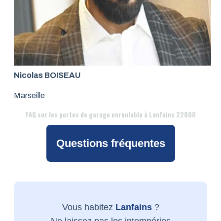
Nicolas BOISEAU
Marseille
FAQ
sur les portes de garage enroulable à Lanfains 22800
Questions fréquentes
Vous habitez
Lanfains
?
Ne laissez pas les intempéries