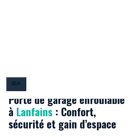
Aller
au
contenu
Lanfains
MENU
Porte de garage enroulable
à
Lanfains
: Confort,
sécurité et gain d’espace