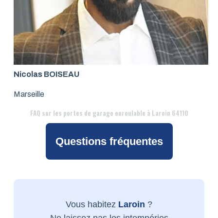
Nicolas BOISEAU
Marseille
FAQ
sur les portes de garage enroulable à Laroin 64110
Questions fréquentes
Vous habitez
Laroin
?
Ne laissez pas les intempéries