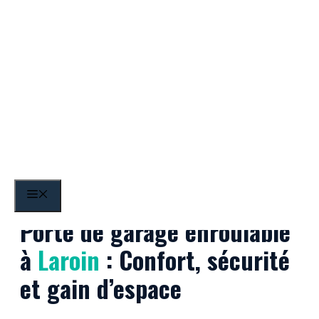
Aller
au
contenu
Laroin
MENU
Porte de garage enroulable
à
Laroin
: Confort, sécurité
et gain d’espace