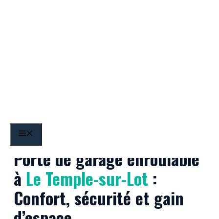
Aller
au
contenu
Le Temple-sur-Lot
MENU
Porte de garage enroulable
à
Le Temple-sur-Lot
:
Confort, sécurité et gain
d’espace