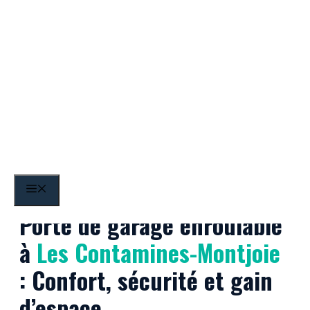
Aller
au
contenu
Les Contamines-Montjoie
MENU
Porte de garage enroulable
à
Les Contamines-Montjoie
: Confort, sécurité et gain
d’espace