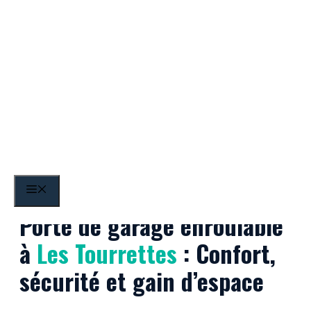
Aller
au
contenu
Les Tourrettes
MENU
Porte de garage enroulable
à
Les Tourrettes
: Confort,
sécurité et gain d’espace