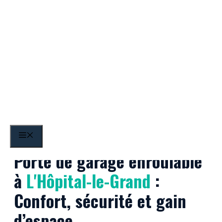
Aller
au
contenu
L'Hôpital-le-Grand
MENU
Porte de garage enroulable
à
L'Hôpital-le-Grand
:
Confort, sécurité et gain
d’espace