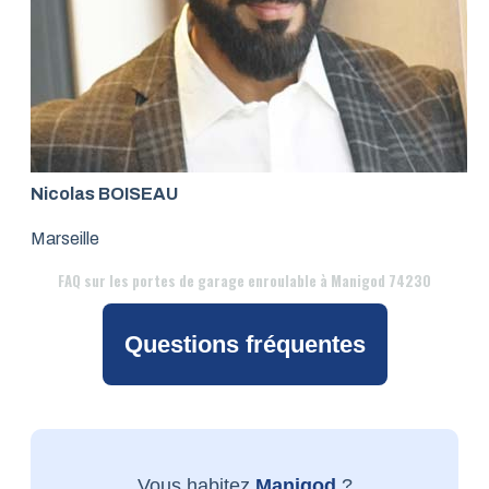
Nicolas BOISEAU
Marseille
FAQ
sur les portes de garage enroulable à Manigod 74230
Questions fréquentes
Vous habitez
Manigod
?