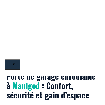
Aller
au
contenu
Manigod
MENU
Porte de garage enroulable
à
Manigod
: Confort,
sécurité et gain d’espace