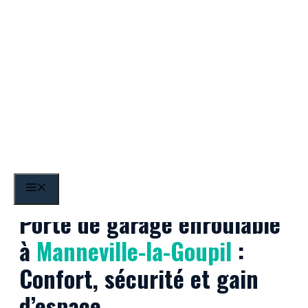
Aller
au
contenu
Manneville-la-Goupil
MENU
Porte de garage enroulable
à
Manneville-la-Goupil
:
Confort, sécurité et gain
d’espace