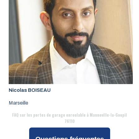
Nicolas BOISEAU
Marseille
FAQ
sur les portes de garage enroulable à Manneville-la-Goupil
76110