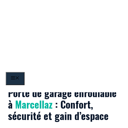
Aller
au
contenu
Marcellaz
MENU
Porte de garage enroulable
à
Marcellaz
: Confort,
sécurité et gain d’espace