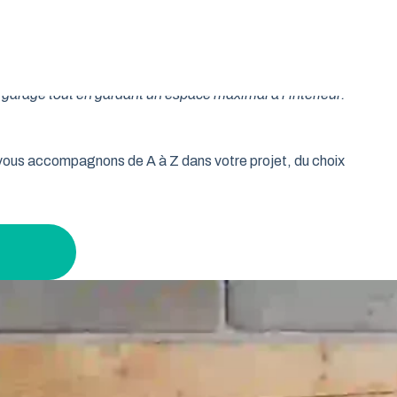
oulable est la réponse idéale pour les propriétaires qui
isse vos murs libres et votre plafond dégagé. Découvrez
garage tout en gardant un espace maximal à l’intérieur.
s vous accompagnons de A à Z dans votre projet, du choix