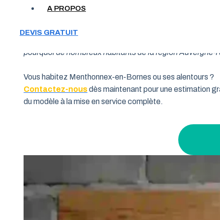
A PROPOS
Votre garage manque de place et vous cherchez une soluti
DEVIS GRATUIT
souhaitent allier fonctionnalité et performance. Grâce à 
pourquoi de nombreux habitants de la région Auvergne-Rhô
Vous habitez Menthonnex-en-Bornes ou ses alentours ?
Contactez-nous
dès maintenant pour une estimation gra
du modèle à la mise en service complète.