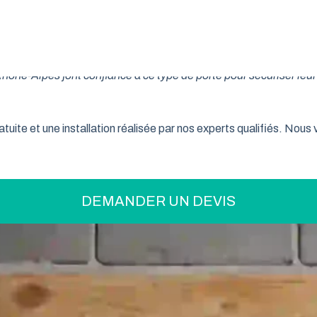
on pratique pour optimiser votre espace ? La porte de garage enr
son système innovant d’enroulement vertical, cette fermeture la
ne-Alpes font confiance à ce type de porte pour sécuriser leur 
tuite et une installation réalisée par nos experts qualifiés. Nou
DEMANDER UN DEVIS