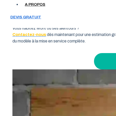
Votre garage manque de place et vous cherchez une soluti
A PROPOS
souhaitent allier fonctionnalité et performance. Grâce à 
pourquoi de nombreux habitants de la région Nouvelle-Aqui
DEVIS GRATUIT
Vous habitez Mont ou ses alentours ?
Contactez-nous
dès maintenant pour une estimation gra
du modèle à la mise en service complète.