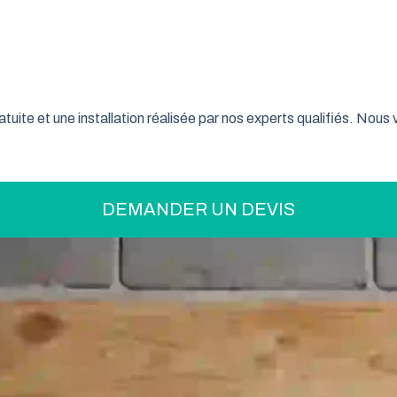
on pratique pour optimiser votre espace ? La porte de garage enr
son système innovant d’enroulement vertical, cette fermeture la
taine font confiance à ce type de porte pour sécuriser leur gar
tuite et une installation réalisée par nos experts qualifiés. Nou
DEMANDER UN DEVIS