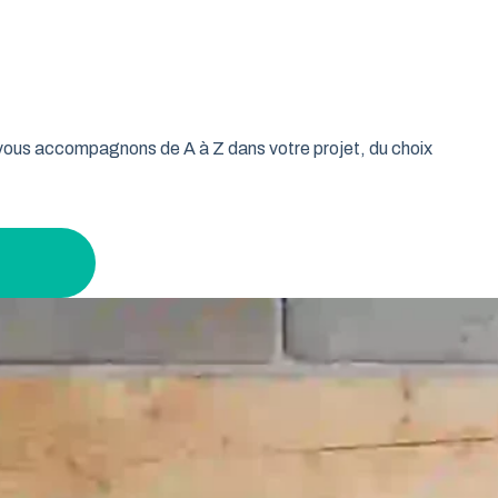
oulable est la réponse idéale pour les propriétaires qui
isse vos murs libres et votre plafond dégagé. Découvrez
age tout en gardant un espace maximal à l’intérieur.
s vous accompagnons de A à Z dans votre projet, du choix