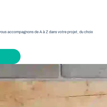
oulable est la réponse idéale pour les propriétaires qui
isse vos murs libres et votre plafond dégagé. Découvrez
n gardant un espace maximal à l’intérieur.
s vous accompagnons de A à Z dans votre projet, du choix