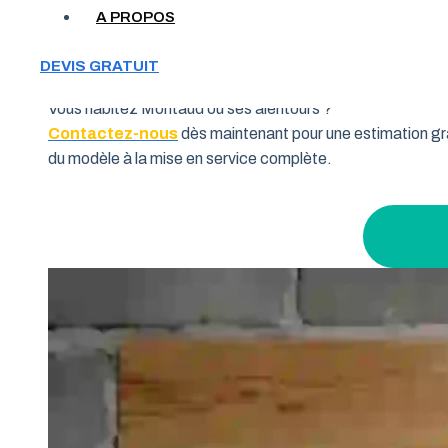
Votre garage manque de place et vous cherchez une soluti
A PROPOS
souhaitent allier fonctionnalité et performance. Grâce à 
pourquoi de nombreux habitants de la région Occitanie fon
DEVIS GRATUIT
Vous habitez Montaud ou ses alentours ?
Contactez-nous
dès maintenant pour une estimation gra
du modèle à la mise en service complète.