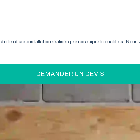
on pratique pour optimiser votre espace ? La porte de garage enr
son système innovant d’enroulement vertical, cette fermeture la
t confiance à ce type de porte pour sécuriser leur garage tout e
tuite et une installation réalisée par nos experts qualifiés. Nou
DEMANDER UN DEVIS