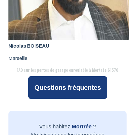
Nicolas BOISEAU
Marseille
FAQ
sur les portes de garage enroulable à Mortrée 61570
Questions fréquentes
Vous habitez
Mortrée
?
Ne laissez pas les intempéries