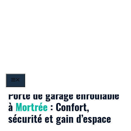
Aller
au
contenu
Mortrée
MENU
Porte de garage enroulable
à
Mortrée
: Confort,
sécurité et gain d’espace