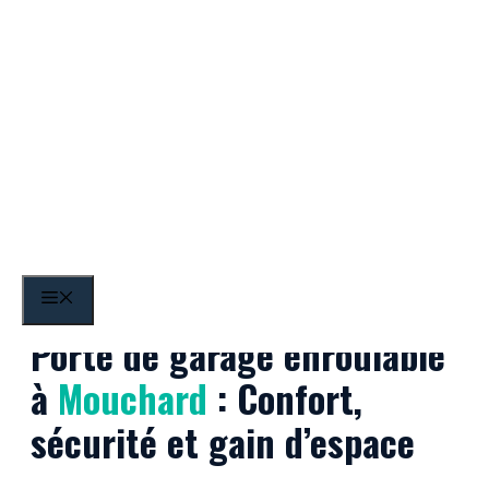
Aller
au
contenu
Mouchard
MENU
Porte de garage enroulable
à
Mouchard
: Confort,
sécurité et gain d’espace