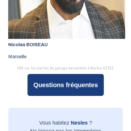
Nicolas BOISEAU
Marseille
FAQ
sur les portes de garage enroulable à Nesles 62152
Questions fréquentes
Vous habitez
Nesles
?
Ne laissez pas les intempéries