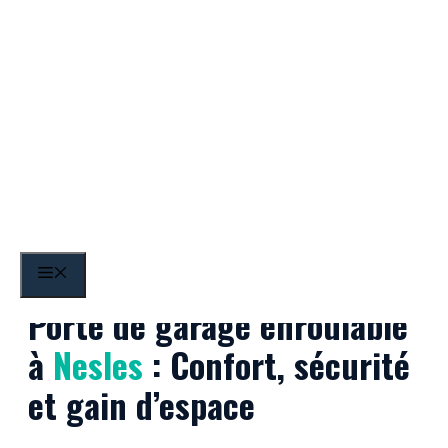
Aller
au
contenu
Nesles
MENU
Porte de garage enroulable
à
Nesles
: Confort, sécurité
et gain d’espace