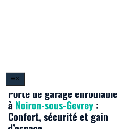
Aller
au
contenu
Noiron-sous-Gevrey
MENU
Porte de garage enroulable
à
Noiron-sous-Gevrey
:
Confort, sécurité et gain
d’espace