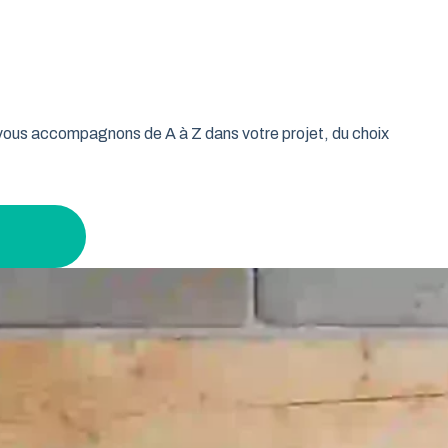
oulable est la réponse idéale pour les propriétaires qui
isse vos murs libres et votre plafond dégagé. Découvrez
age tout en gardant un espace maximal à l’intérieur.
s vous accompagnons de A à Z dans votre projet, du choix