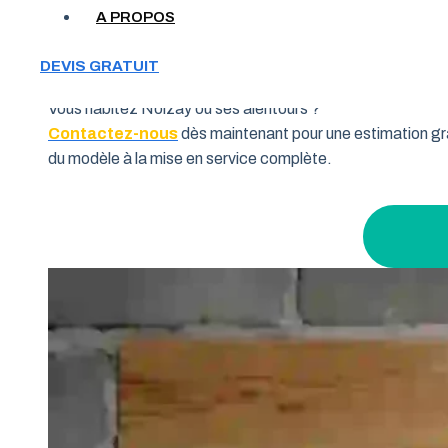
Votre garage manque de place et vous cherchez une soluti
A PROPOS
souhaitent allier fonctionnalité et performance. Grâce à 
pourquoi de nombreux habitants de la région Centre-Val de
DEVIS GRATUIT
Vous habitez Noizay ou ses alentours ?
Contactez-nous
dès maintenant pour une estimation gra
du modèle à la mise en service complète.