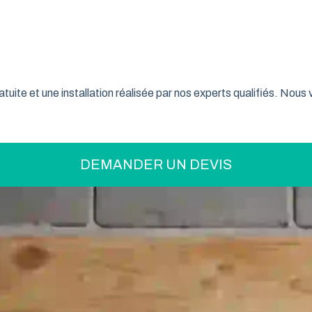
on pratique pour optimiser votre espace ? La porte de garage enr
son système innovant d’enroulement vertical, cette fermeture la
 Loire font confiance à ce type de porte pour sécuriser leur gar
tuite et une installation réalisée par nos experts qualifiés. Nou
DEMANDER UN DEVIS