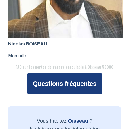
Nicolas BOISEAU
Marseille
FAQ
sur les portes de garage enroulable à Oisseau 53300
Questions fréquentes
Vous habitez
Oisseau
?
Ne laissez pas les intempéries