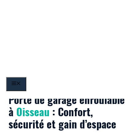
Aller
au
contenu
Oisseau
MENU
Porte de garage enroulable
à
Oisseau
: Confort,
sécurité et gain d’espace