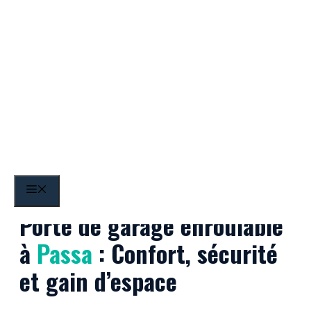
Aller
au
contenu
Passa
MENU
Porte de garage enroulable
à
Passa
: Confort, sécurité
et gain d’espace