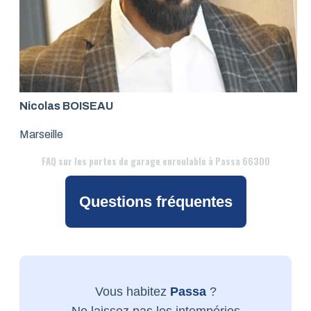
Nicolas BOISEAU
Marseille
FAQ
sur les portes de garage enroulable à Passa 66300
Questions fréquentes
Vous habitez
Passa
?
Ne laissez pas les intempéries