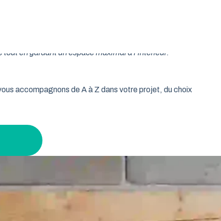
oulable est la réponse idéale pour les propriétaires qui
isse vos murs libres et votre plafond dégagé. Découvrez
 tout en gardant un espace maximal à l’intérieur.
s vous accompagnons de A à Z dans votre projet, du choix