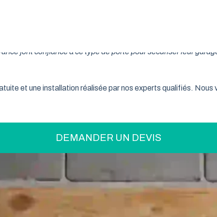
on pratique pour optimiser votre espace ? La porte de garage enr
son système innovant d’enroulement vertical, cette fermeture la
nce font confiance à ce type de porte pour sécuriser leur garage
tuite et une installation réalisée par nos experts qualifiés. Nou
DEMANDER UN DEVIS