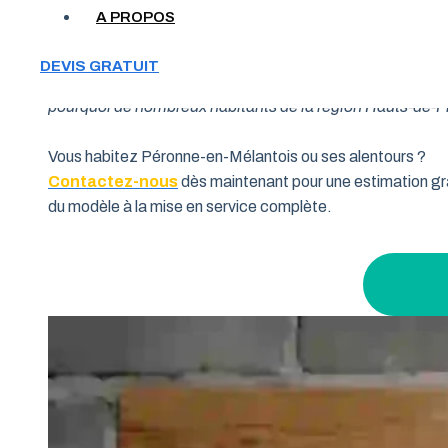
A PROPOS
Votre garage manque de place et vous cherchez une soluti
DEVIS GRATUIT
souhaitent allier fonctionnalité et performance. Grâce à 
pourquoi de nombreux habitants de la région Hauts-de-Fra
Vous habitez Péronne-en-Mélantois ou ses alentours ?
Contactez-nous
dès maintenant pour une estimation gra
du modèle à la mise en service complète.