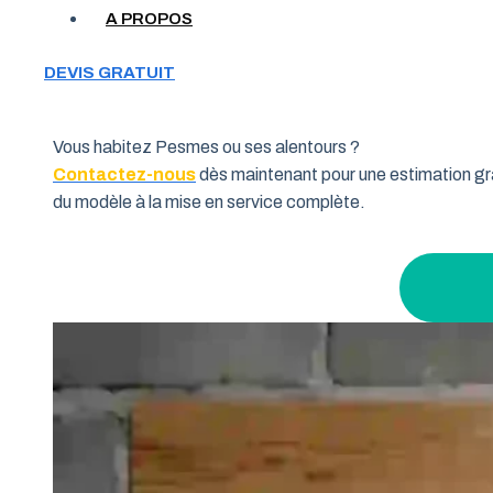
Votre garage manque de place et vous cherchez une soluti
A PROPOS
souhaitent allier fonctionnalité et performance. Grâce à 
pourquoi de nombreux habitants de la région Bourgogne-F
DEVIS GRATUIT
l’intérieur.
Vous habitez Pesmes ou ses alentours ?
Contactez-nous
dès maintenant pour une estimation gra
du modèle à la mise en service complète.