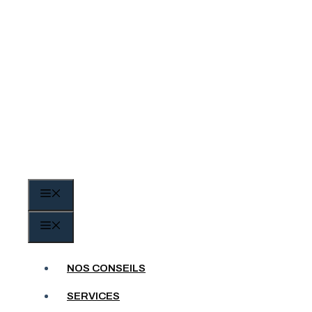
Aller
au
contenu
Pesmes
MENU
MENU
Porte de garage enroul
NOS CONSEILS
SERVICES