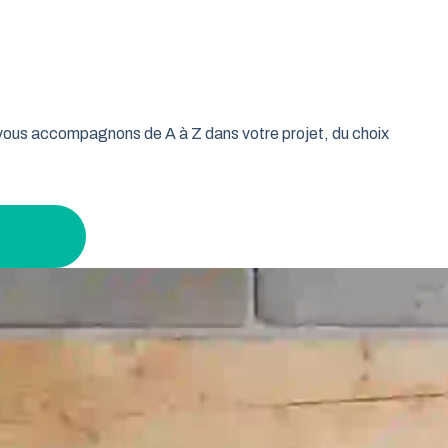
oulable est la réponse idéale pour les propriétaires qui
isse vos murs libres et votre plafond dégagé. Découvrez
en gardant un espace maximal à l’intérieur.
s vous accompagnons de A à Z dans votre projet, du choix