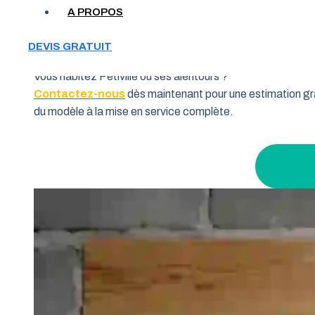
Votre garage manque de place et vous cherchez une soluti
A PROPOS
souhaitent allier fonctionnalité et performance. Grâce à 
pourquoi de nombreux habitants de la région Normandie fo
DEVIS GRATUIT
Vous habitez Petiville ou ses alentours ?
Contactez-nous
dès maintenant pour une estimation gra
du modèle à la mise en service complète.