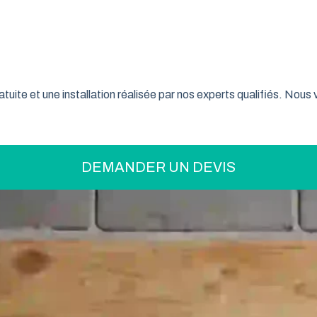
on pratique pour optimiser votre espace ? La porte de garage enr
son système innovant d’enroulement vertical, cette fermeture la
nt confiance à ce type de porte pour sécuriser leur garage tout 
tuite et une installation réalisée par nos experts qualifiés. Nou
DEMANDER UN DEVIS