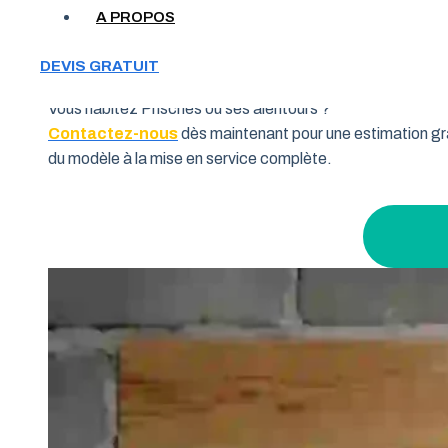
Votre garage manque de place et vous cherchez une soluti
A PROPOS
souhaitent allier fonctionnalité et performance. Grâce à 
pourquoi de nombreux habitants de la région Hauts-de-Fra
DEVIS GRATUIT
Vous habitez Prisches ou ses alentours ?
Contactez-nous
dès maintenant pour une estimation gra
du modèle à la mise en service complète.