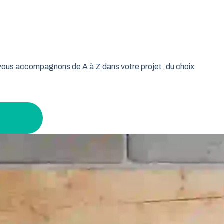
oulable est la réponse idéale pour les propriétaires qui
isse vos murs libres et votre plafond dégagé. Découvrez
 tout en gardant un espace maximal à l’intérieur.
s vous accompagnons de A à Z dans votre projet, du choix