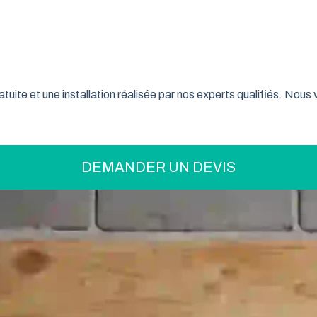
on pratique pour optimiser votre espace ? La porte de garage enr
son système innovant d’enroulement vertical, cette fermeture la
nce font confiance à ce type de porte pour sécuriser leur garage
tuite et une installation réalisée par nos experts qualifiés. Nou
DEMANDER UN DEVIS