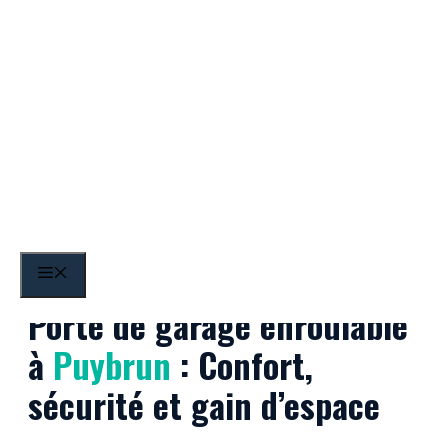
Aller
au
contenu
Puybrun
MENU
Porte de garage enroulable
à
Puybrun
: Confort,
sécurité et gain d’espace