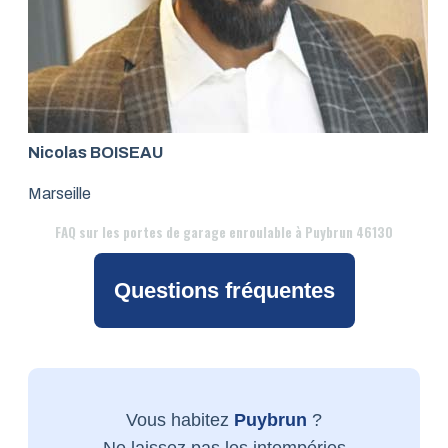
Nicolas BOISEAU
Marseille
FAQ
sur les portes de garage enroulable à Puybrun 46130
Questions fréquentes
Vous habitez
Puybrun
?
Ne laissez pas les intempéries