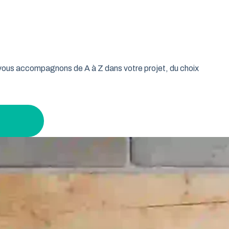
oulable est la réponse idéale pour les propriétaires qui
isse vos murs libres et votre plafond dégagé. Découvrez
n gardant un espace maximal à l’intérieur.
s vous accompagnons de A à Z dans votre projet, du choix