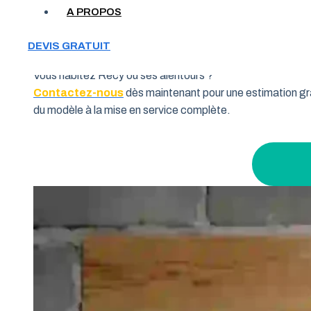
Votre garage manque de place et vous cherchez une soluti
A PROPOS
souhaitent allier fonctionnalité et performance. Grâce à 
pourquoi de nombreux habitants de la région Grand Est fon
DEVIS GRATUIT
Vous habitez Recy ou ses alentours ?
Contactez-nous
dès maintenant pour une estimation gra
du modèle à la mise en service complète.