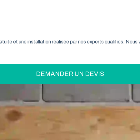
on pratique pour optimiser votre espace ? La porte de garage enr
son système innovant d’enroulement vertical, cette fermeture la
t confiance à ce type de porte pour sécuriser leur garage tout e
tuite et une installation réalisée par nos experts qualifiés. Nou
DEMANDER UN DEVIS