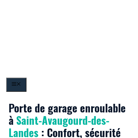
Aller
au
contenu
Saint-Avaugourd-des-
MENU
Landes
Porte de garage enroulable
à
Saint-Avaugourd-des-
Landes
: Confort, sécurité