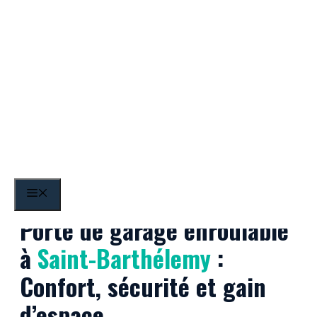
Aller
au
contenu
Saint-Barthélemy
MENU
Porte de garage enroulable
à
Saint-Barthélemy
:
Confort, sécurité et gain
d’espace