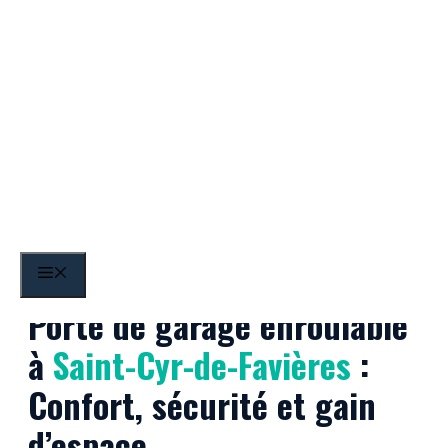
Aller
au
contenu
Saint-Cyr-de-Favières
MENU
Porte de garage enroulable
à
Saint-Cyr-de-Favières
:
Confort, sécurité et gain
d’espace