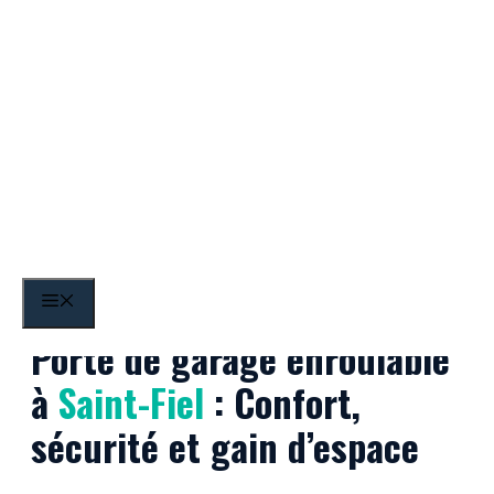
Aller
au
contenu
Saint-Fiel
MENU
Porte de garage enroulable
à
Saint-Fiel
: Confort,
sécurité et gain d’espace