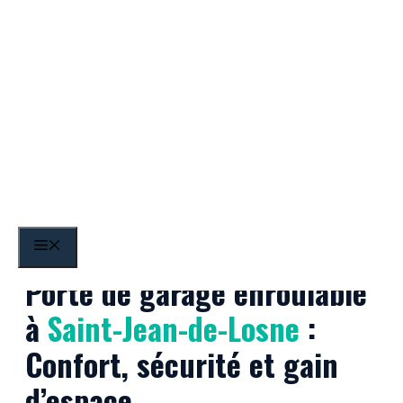
Aller
au
contenu
Saint-Jean-de-Losne
MENU
Porte de garage enroulable
à
Saint-Jean-de-Losne
:
Confort, sécurité et gain
d’espace