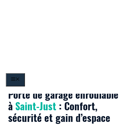
Aller
au
contenu
Saint-Just
MENU
Porte de garage enroulable
à
Saint-Just
: Confort,
sécurité et gain d’espace