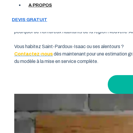
A PROPOS
Votre garage manque de place et vous cherchez une soluti
DEVIS GRATUIT
souhaitent allier fonctionnalité et performance. Grâce à 
pourquoi de nombreux habitants de la région Nouvelle-Aqui
Vous habitez Saint-Pardoux-Isaac ou ses alentours ?
Contactez-nous
dès maintenant pour une estimation gra
du modèle à la mise en service complète.