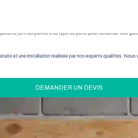
on pratique pour optimiser votre espace ? La porte de garage enr
son système innovant d’enroulement vertical, cette fermeture la
taine font confiance à ce type de porte pour sécuriser leur gar
tuite et une installation réalisée par nos experts qualifiés. Nou
DEMANDER UN DEVIS