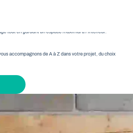
oulable est la réponse idéale pour les propriétaires qui
isse vos murs libres et votre plafond dégagé. Découvrez
age tout en gardant un espace maximal à l’intérieur.
s vous accompagnons de A à Z dans votre projet, du choix