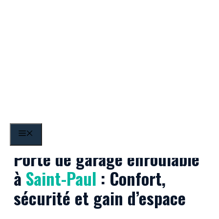
Aller
au
contenu
Saint-Paul
MENU
Porte de garage enroulable
à
Saint-Paul
: Confort,
sécurité et gain d’espace