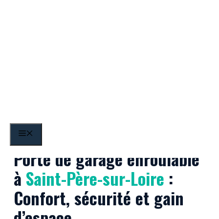
Aller
au
contenu
Saint-Père-sur-Loire
MENU
Porte de garage enroulable
à
Saint-Père-sur-Loire
:
Confort, sécurité et gain
d’espace