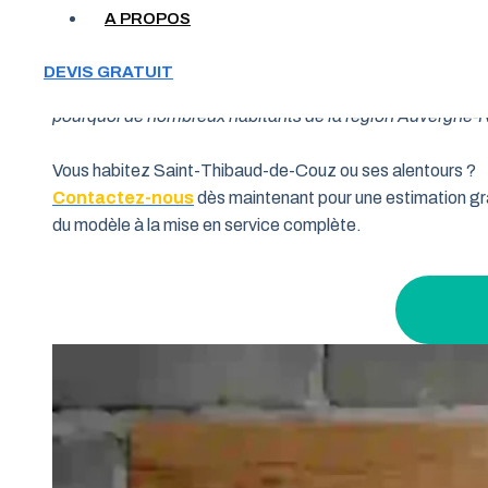
A PROPOS
Votre garage manque de place et vous cherchez une soluti
DEVIS GRATUIT
souhaitent allier fonctionnalité et performance. Grâce à 
pourquoi de nombreux habitants de la région Auvergne-Rhô
Vous habitez Saint-Thibaud-de-Couz ou ses alentours ?
Contactez-nous
dès maintenant pour une estimation gra
du modèle à la mise en service complète.