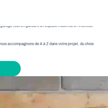
oulable est la réponse idéale pour les propriétaires qui
isse vos murs libres et votre plafond dégagé. Découvrez
garage tout en gardant un espace maximal à l’intérieur.
s vous accompagnons de A à Z dans votre projet, du choix