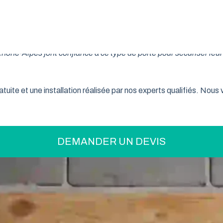
on pratique pour optimiser votre espace ? La porte de garage enr
son système innovant d’enroulement vertical, cette fermeture la
ne-Alpes font confiance à ce type de porte pour sécuriser leur 
tuite et une installation réalisée par nos experts qualifiés. Nou
DEMANDER UN DEVIS