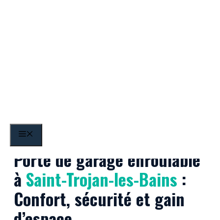
Aller
au
contenu
Saint-Trojan-les-Bains
MENU
Porte de garage enroulable
à
Saint-Trojan-les-Bains
:
Confort, sécurité et gain
d’espace